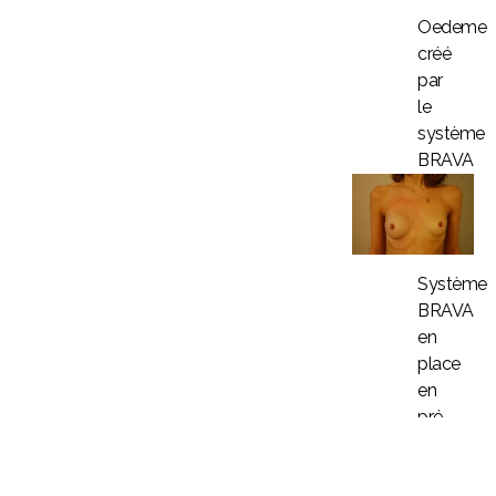
Oedeme
créé
par
le
système
BRAVA
Système
BRAVA
en
place
en
pré
opératoire
QUELLES ZONES PEUVENT ÊTRE