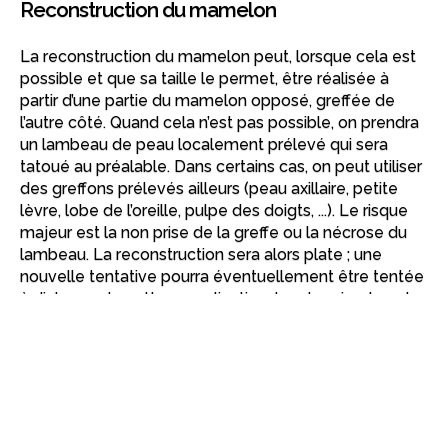
Reconstruction du mamelon
La reconstruction du mamelon peut, lorsque cela est
possible et que sa taille le permet, être réalisée à
partir d’une partie du mamelon opposé, greffée de
l’autre côté. Quand cela n’est pas possible, on prendra
un lambeau de peau localement prélevé qui sera
tatoué au préalable. Dans certains cas, on peut utiliser
des greffons prélevés ailleurs (peau axillaire, petite
lèvre, lobe de l’oreille, pulpe des doigts, ...). Le risque
majeur est la non prise de la greffe ou la nécrose du
lambeau. La reconstruction sera alors plate ; une
nouvelle tentative pourra éventuellement être tentée
à distance de cette complication. Le plus simple est
le tatouage + greffe d’hémi mamelon.
Lire notre article sur la
maladie de paget du
mamelon