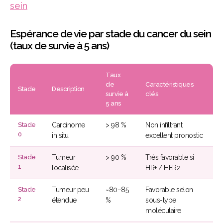
sein
Espérance de vie par stade du cancer du sein
(taux de survie à 5 ans)
Taux
de
Caractéristiques
Stade
Description
survie à
clés
5 ans
Stade
Carcinome
> 98 %
Non infiltrant,
0
in situ
excellent pronostic
Stade
Tumeur
> 90 %
Très favorable si
1
localisée
HR+ / HER2–
Stade
Tumeur peu
~80–85
Favorable selon
2
étendue
%
sous-type
moléculaire