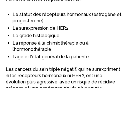
Le statut des récepteurs hormonaux (estrogène et
progestérone)
La surexpression de HER2
Le grade histologique
La réponse à la chimiothérapie ou à
l’hormonothérapie
L’âge et l’état général de la patiente
Les cancers du sein triple négatif, qui ne surexpriment
ni les récepteurs hormonaux ni HER2, ont une
évolution plus agressive, avec un risque de récidive
précoce et une espérance de vie plus courte.
Toutefois, de nouvelles thérapies ciblées et
immunothérapies sont en développement pour
améliorer la prise en charge de ces formes
complexes.