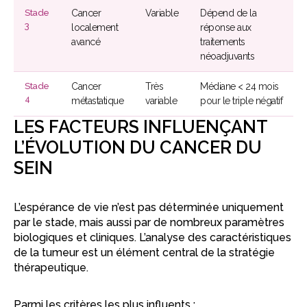
Stade
Cancer
Variable
Dépend de la
3
localement
réponse aux
avancé
traitements
néoadjuvants
Stade
Cancer
Très
Médiane < 24 mois
4
métastatique
variable
pour le triple négatif
LES FACTEURS INFLUENÇANT
L’ÉVOLUTION DU CANCER DU
SEIN
L’espérance de vie n’est pas déterminée uniquement
par le stade, mais aussi par de nombreux paramètres
biologiques et cliniques. L’analyse des caractéristiques
de la tumeur est un élément central de la stratégie
thérapeutique.
Parmi les critères les plus influents :