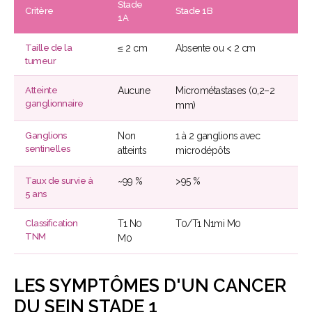
Stade
Critère
Stade 1B
1A
Taille de la
≤ 2 cm
Absente ou < 2 cm
tumeur
Atteinte
Aucune
Micrométastases (0,2–2
ganglionnaire
mm)
Ganglions
Non
1 à 2 ganglions avec
sentinelles
atteints
microdépôts
Taux de survie à
~99 %
>95 %
5 ans
Classification
T1 N0
T0/T1 N1mi M0
TNM
M0
LES SYMPTÔMES D'UN CANCER
DU SEIN STADE 1