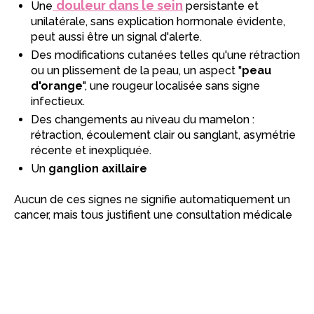
douleur dans le sein
Une
persistante et
unilatérale, sans explication hormonale évidente,
peut aussi être un signal d'alerte.
Des modifications cutanées telles qu'une rétraction
ou un plissement de la peau, un aspect "
peau
d'orange
", une rougeur localisée sans signe
infectieux.
Des changements au niveau du mamelon :
rétraction, écoulement clair ou sanglant, asymétrie
récente et inexpliquée.
Un
ganglion axillaire
Aucun de ces signes ne signifie automatiquement un
cancer, mais tous justifient une consultation médicale
rapide. Par ailleurs, certaines femmes présentent des
facteurs de risque du cancer du sein
qui
renforcent la nécessité d'un suivi régulier et
personnalisé tels que :