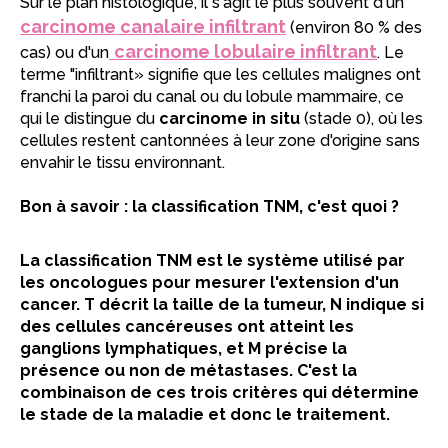
Sur le plan histologique, il s'agit le plus souvent d'un
carcinome canalaire infiltrant
(environ 80 % des
carcinome lobulaire infiltrant
cas) ou d'un
. Le
terme "infiltrant» signifie que les cellules malignes ont
franchi la paroi du canal ou du lobule mammaire, ce
qui le distingue du
carcinome in situ
(stade 0), où les
cellules restent cantonnées à leur zone d'origine sans
envahir le tissu environnant.
Bon à savoir : la classification TNM, c'est quoi ?
La classification TNM est le système utilisé par
les oncologues pour mesurer l'extension d'un
cancer. T décrit la taille de la tumeur, N indique si
des cellules cancéreuses ont atteint les
ganglions lymphatiques, et M précise la
présence ou non de métastases. C'est la
combinaison de ces trois critères qui détermine
le stade de la maladie et donc le traitement.